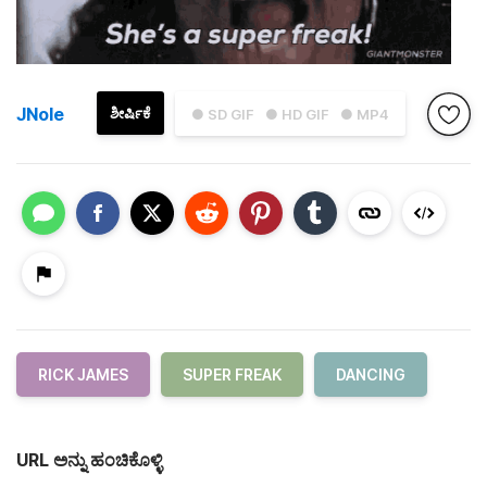
JNole
ಶೀರ್ಷಿಕೆ
● SD GIF
● HD GIF
● MP4
RICK JAMES
SUPER FREAK
DANCING
URL ಅನ್ನು ಹಂಚಿಕೊಳ್ಳಿ