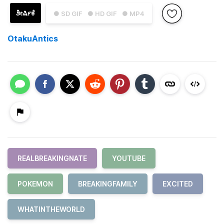
ಶೀರ್ಷಿಕೆ
● SD GIF
● HD GIF
● MP4
OtakuAntics
REALBREAKINGNATE
YOUTUBE
POKEMON
BREAKINGFAMILY
EXCITED
WHATINTHEWORLD