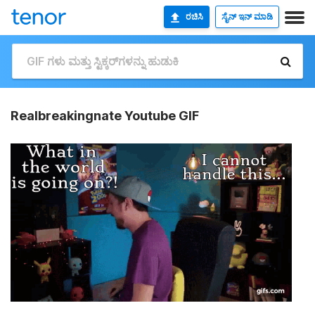
ರಚಿಸಿ
ಸೈನ್ ಇನ್ ಮಾಡಿ
Realbreakingnate Youtube GIF