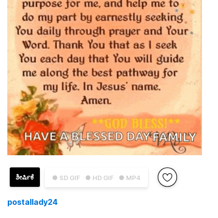
ಶೀರ್ಷಿಕೆ
● SD GIF
● HD GIF
● MP4
postallady24