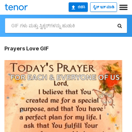
ರಚಿಸಿ
ಸೈನ್ ಇನ್ ಮಾಡಿ
Prayers Love GIF