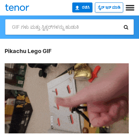
ರಚಿಸಿ
ಸೈನ್ ಇನ್ ಮಾಡಿ
Pikachu Lego GIF