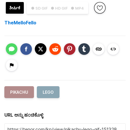
ಶೀರ್ಷಿಕೆ
● SD GIF
● HD GIF
● MP4
TheMelloFello
PIKACHU
LEGO
URL ಅನ್ನು ಹಂಚಿಕೊಳ್ಳಿ