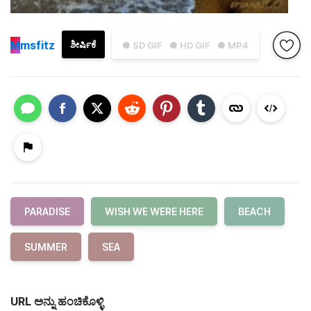
M
msfitz
ಶೀರ್ಷಿಕೆ
● SD GIF
● HD GIF
● MP4
PARADISE
WISH WE WERE HERE
BEACH
SUMMER
SEA
URL ಅನ್ನು ಹಂಚಿಕೊಳ್ಳಿ