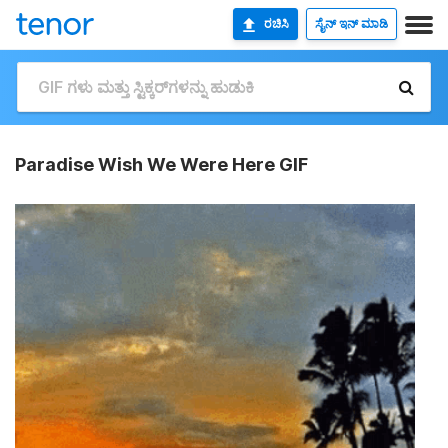
ರಚಿಸಿ
ಸೈನ್ ಇನ್ ಮಾಡಿ
Paradise Wish We Were Here GIF