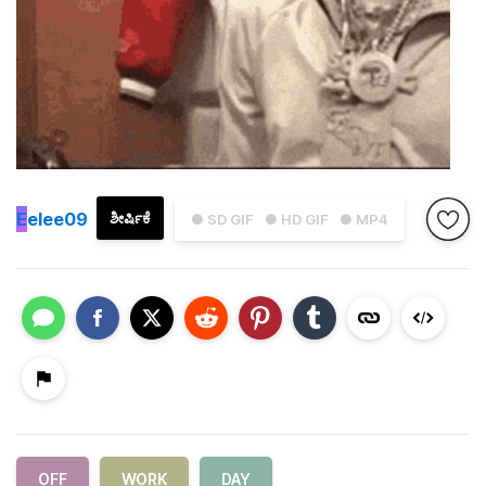
E
elee09
ಶೀರ್ಷಿಕೆ
● SD GIF
● HD GIF
● MP4
OFF
WORK
DAY