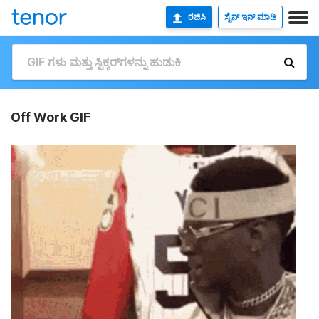
ರಚಿಸಿ
ಸೈನ್ ಇನ್ ಮಾಡಿ
Off Work GIF