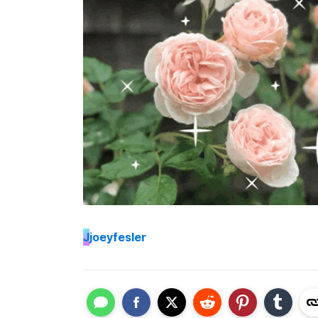
J
joeyfesler