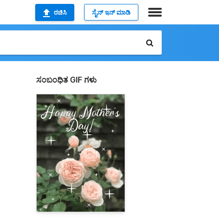
ರಚಿಸಿ
ಸೈನ್ ಇನ್ ಮಾಡಿ
ಸಂಬಂಧಿತ GIF ಗಳು