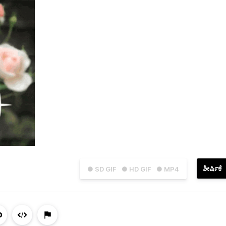
ಶೀರ್ಷಿಕೆ
● SD GIF
● HD GIF
● MP4