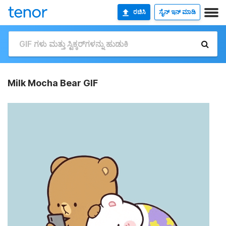
ರಚಿಸಿ
ಸೈನ್ ಇನ್ ಮಾಡಿ
Milk Mocha Bear GIF