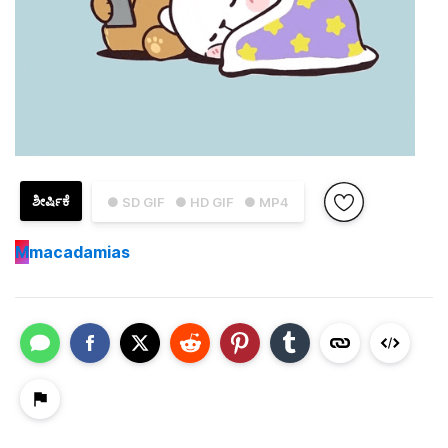
ಶೀರ್ಷಿಕೆ
● SD GIF
● HD GIF
● MP4
M
macadamias