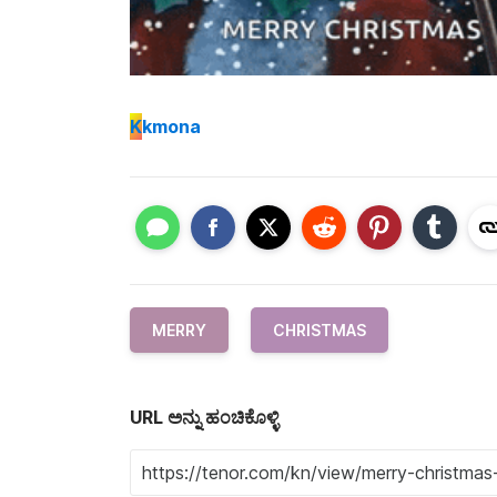
K
kmona
MERRY
CHRISTMAS
URL ಅನ್ನು ಹಂಚಿಕೊಳ್ಳಿ