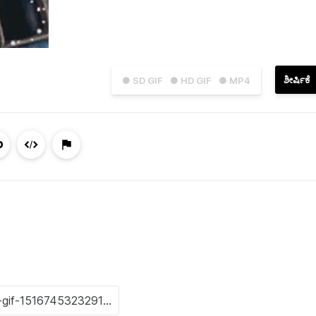
ಶೀರ್ಷಿಕೆ
● SD GIF
● HD GIF
● MP4