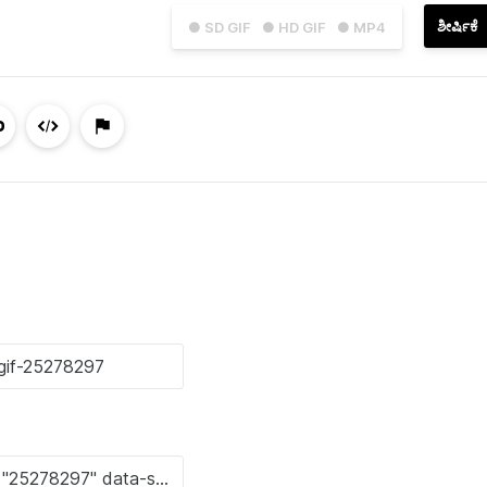
ಶೀರ್ಷಿಕೆ
● SD GIF
● HD GIF
● MP4