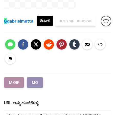
G
gabrielmetta
ಶೀರ್ಷಿಕೆ
● SD GIF
● HD GIF
M GIF
MG
URL ಅನ್ನು ಹಂಚಿಕೊಳ್ಳಿ