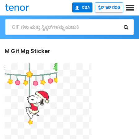
ರಚಿಸಿ
ಸೈನ್ ಇನ್ ಮಾಡಿ
M Gif Mg Sticker