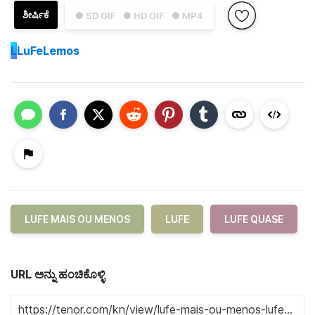
ಶೀರ್ಷಿಕೆ
● SD GIF
● HD GIF
● MP4
L
LuFeLemos
LUFE MAIS OU MENOS
LUFE
LUFE QUASE
URL ಅನ್ನು ಹಂಚಿಕೊಳ್ಳಿ