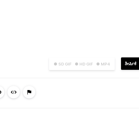
ಶೀರ್ಷಿಕೆ
● SD GIF
● HD GIF
● MP4