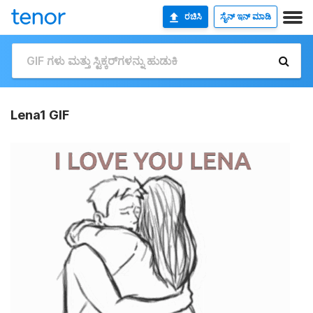
ರಚಿಸಿ
ಸೈನ್ ಇನ್ ಮಾಡಿ
Lena1 GIF