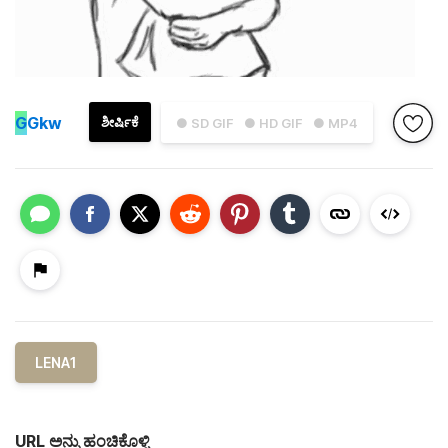
G
Gkw
ಶೀರ್ಷಿಕೆ
● SD GIF
● HD GIF
● MP4
LENA1
URL ಅನ್ನು ಹಂಚಿಕೊಳ್ಳಿ