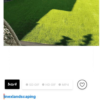
ಶೀರ್ಷಿಕೆ
● SD GIF
● HD GIF
● MP4
I
inexlandscaping