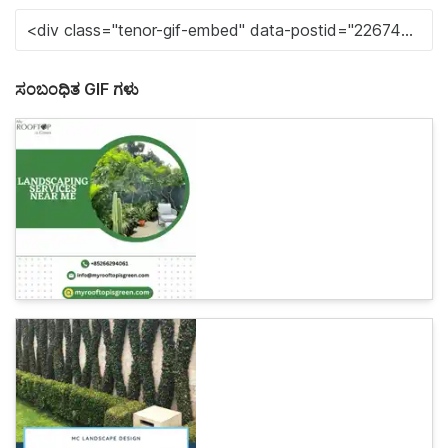
ಸಂಬಂಧಿತ GIF ಗಳು