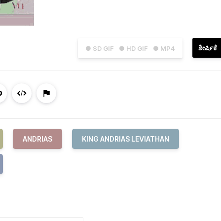
ಶೀರ್ಷಿಕೆ
● SD GIF
● HD GIF
● MP4
ANDRIAS
KING ANDRIAS LEVIATHAN