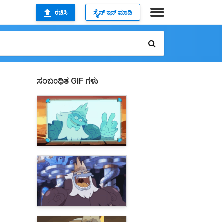
ರಚಿಸಿ
ಸೈನ್ ಇನ್ ಮಾಡಿ
ಸಂಬಂಧಿತ GIF ಗಳು