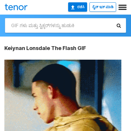
ರಚಿಸಿ
ಸೈನ್ ಇನ್ ಮಾಡಿ
Keiynan Lonsdale The Flash GIF