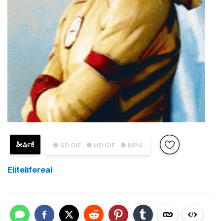
ಶೀರ್ಷಿಕೆ
● SD GIF
● HD GIF
● MP4
Elitelifereal