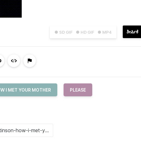
ಶೀರ್ಷಿಕೆ
● SD GIF
● HD GIF
● MP4
W I MET YOUR MOTHER
PLEASE