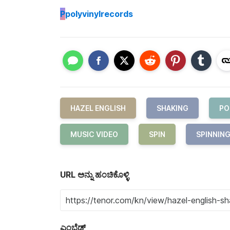
P
polyvinylrecords
HAZEL ENGLISH
SHAKING
PO
MUSIC VIDEO
SPIN
SPINNIN
URL ಅನ್ನು ಹಂಚಿಕೊಳ್ಳಿ
ಎಂಬೆಡ್