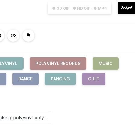
ಶೀರ್ಷಿಕೆ
● SD GIF
● HD GIF
● MP4
LYVINYL
POLYVINYL RECORDS
MUSIC
G
DANCE
DANCING
CULT