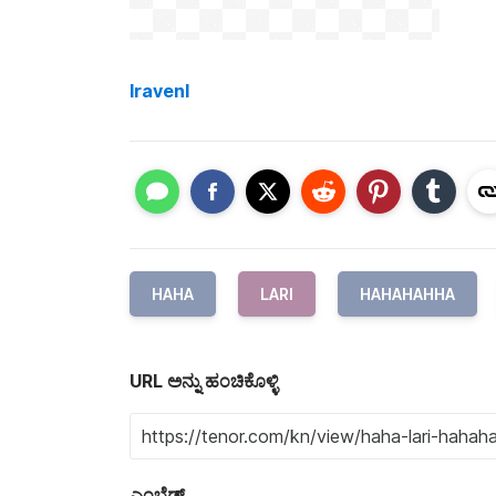
lravenl
HAHA
LARI
HAHAHAHHA
URL ಅನ್ನು ಹಂಚಿಕೊಳ್ಳಿ
ಎಂಬೆಡ್