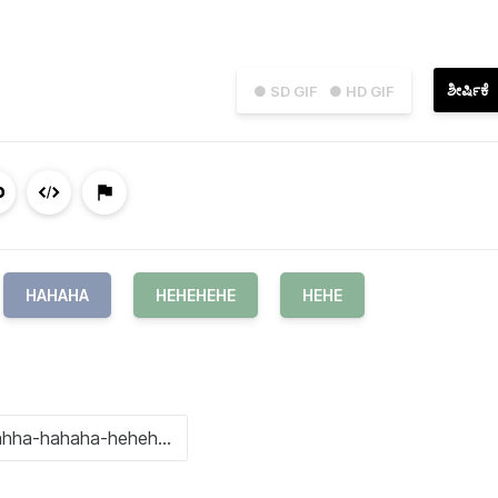
ಶೀರ್ಷಿಕೆ
● SD GIF
● HD GIF
HAHAHA
HEHEHEHE
HEHE