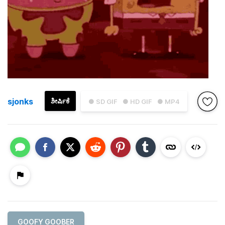
sjonks
ಶೀರ್ಷಿಕೆ
● SD GIF
● HD GIF
● MP4
GOOFY GOOBER