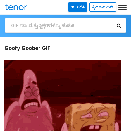
ರಚಿಸಿ
ಸೈನ್ ಇನ್ ಮಾಡಿ
Goofy Goober GIF