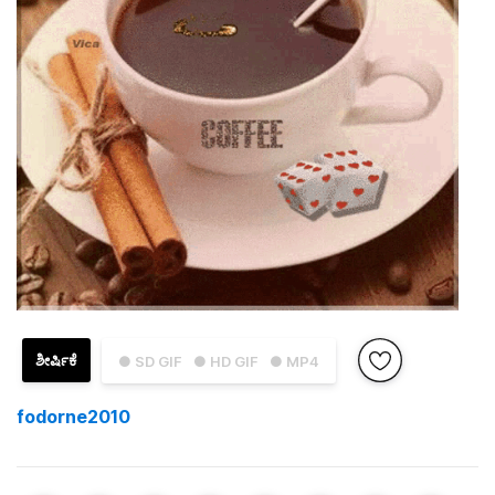
ಶೀರ್ಷಿಕೆ
● SD GIF
● HD GIF
● MP4
fodorne2010