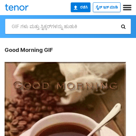
ರಚಿಸಿ
ಸೈನ್ ಇನ್ ಮಾಡಿ
Good Morning GIF