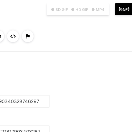
ಶೀರ್ಷಿಕೆ
● SD GIF
● HD GIF
● MP4