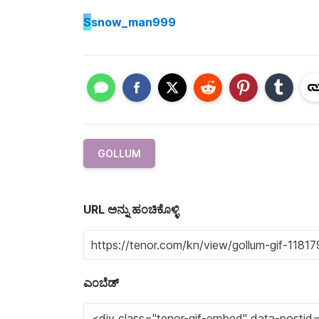
S
snow_man999
GOLLUM
URL ಅನ್ನು ಹಂಚಿಕೊಳ್ಳಿ
ಎಂಬೆಡ್