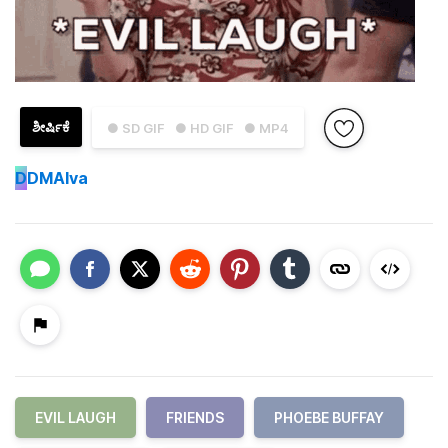
ಶೀರ್ಷಿಕೆ
● SD GIF
● HD GIF
● MP4
D
DMAlva
EVIL LAUGH
FRIENDS
PHOEBE BUFFAY