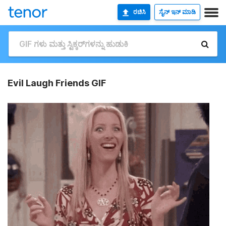
ರಚಿಸಿ
ಸೈನ್ ಇನ್ ಮಾಡಿ
Evil Laugh Friends GIF