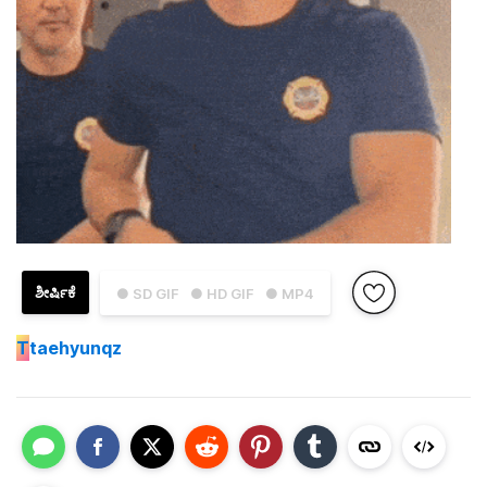
ಶೀರ್ಷಿಕೆ
● SD GIF
● HD GIF
● MP4
T
taehyunqz