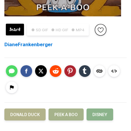
ಶೀರ್ಷಿಕೆ
● SD GIF
● HD GIF
● MP4
DianeFrankenberger
DONALD DUCK
PEEK A BOO
DISNEY