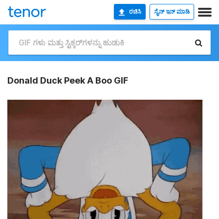
ರಚಿಸಿ
ಸೈನ್ ಇನ್ ಮಾಡಿ
Donald Duck Peek A Boo GIF