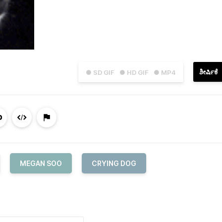
ಶೀರ್ಷಿಕೆ
● SD GIF
● HD GIF
● MP4
MEGAN SOO
CRYING DOG