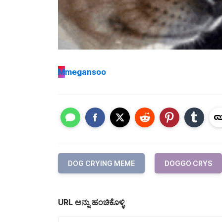
M
megansoo
DOG CRYING MEME
DOGGO CRYS
URL ಅನ್ನು ಹಂಚಿಕೊಳ್ಳಿ