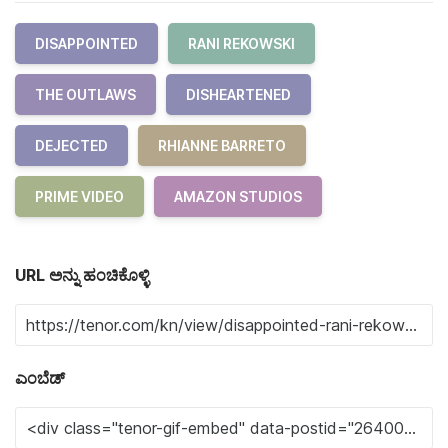
DISAPPOINTED
RANI REKOWSKI
THE OUTLAWS
DISHEARTENED
DEJECTED
RHIANNE BARRETO
PRIME VIDEO
AMAZON STUDIOS
URL ಅನ್ನು ಹಂಚಿಕೊಳ್ಳಿ
ಎಂಬೆಡ್