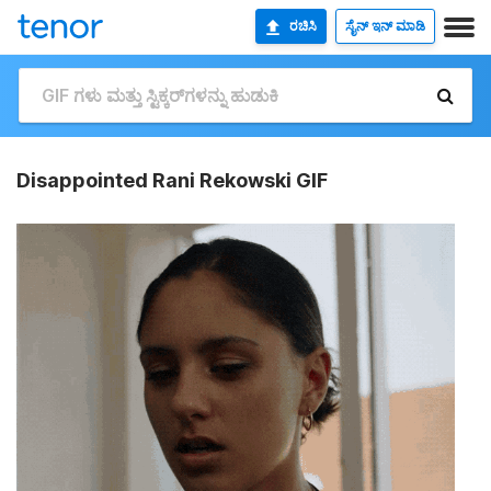
ರಚಿಸಿ
ಸೈನ್ ಇನ್ ಮಾಡಿ
Disappointed Rani Rekowski GIF