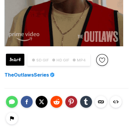
ಶೀರ್ಷಿಕೆ
● SD GIF
● HD GIF
● MP4
TheOutlawsSeries