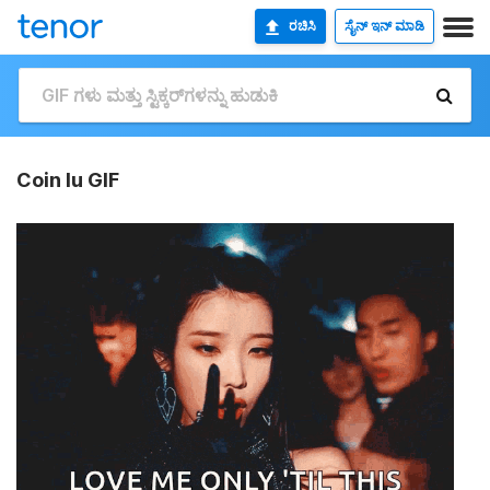
ರಚಿಸಿ
ಸೈನ್ ಇನ್ ಮಾಡಿ
Coin Iu GIF