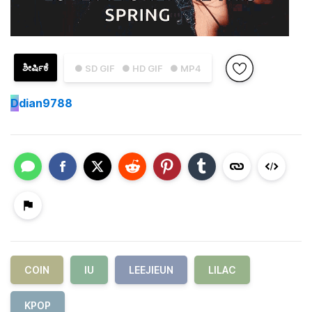
ಶೀರ್ಷಿಕೆ
● SD GIF
● HD GIF
● MP4
D
dian9788
COIN
IU
LEEJIEUN
LILAC
KPOP