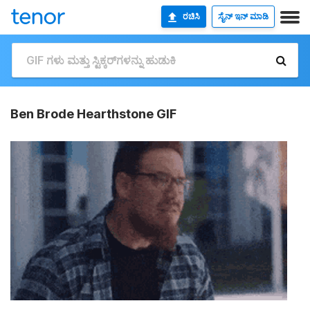
ರಚಿಸಿ
ಸೈನ್ ಇನ್ ಮಾಡಿ
Ben Brode Hearthstone GIF