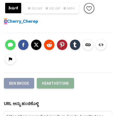
ಶೀರ್ಷಿಕೆ
● SD GIF
● HD GIF
● MP4
C
Cherry_Cherep
BEN BRODE
HEARTHSTONE
URL ಅನ್ನು ಹಂಚಿಕೊಳ್ಳಿ