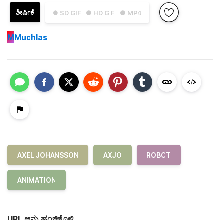
ಶೀರ್ಷಿಕೆ
● SD GIF
● HD GIF
● MP4
M
Muchlas
AXEL JOHANSSON
AXJO
ROBOT
ANIMATION
URL ಅನ್ನು ಹಂಚಿಕೊಳ್ಳಿ