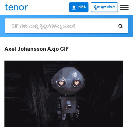
ರಚಿಸಿ
ಸೈನ್ ಇನ್ ಮಾಡಿ
Axel Johansson Axjo GIF