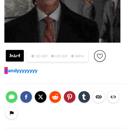
ಶೀರ್ಷಿಕೆ
● SD GIF
● HD GIF
● MP4
A
andyyyyyyyy