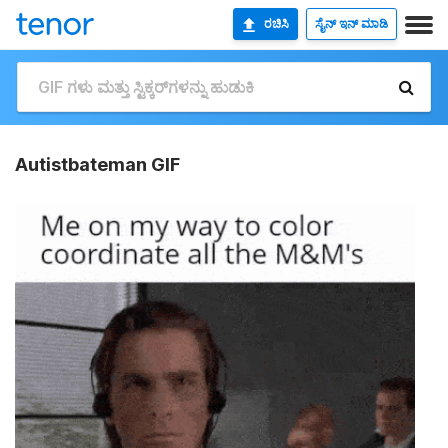
ರಚಿಸಿ
ಸೈನ್ ಇನ್ ಮಾಡಿ
Autistbateman GIF