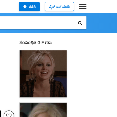
ರಚಿಸಿ
ಸೈನ್ ಇನ್ ಮಾಡಿ
ಸಂಬಂಧಿತ GIF ಗಳು