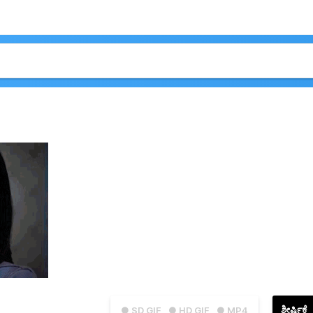
ಶೀರ್ಷಿಕೆ
● SD GIF
● HD GIF
● MP4