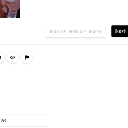
ಶೀರ್ಷಿಕೆ
● SD GIF
● HD GIF
● MP4