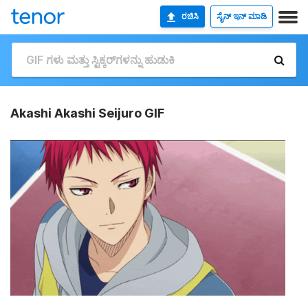
ರಚಿಸಿ
ಸೈನ್ ಇನ್ ಮಾಡಿ
Akashi Akashi Seijuro GIF