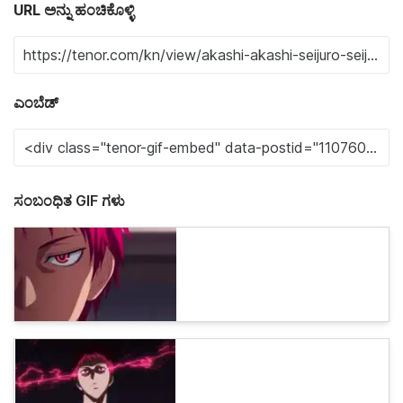
URL ಅನ್ನು ಹಂಚಿಕೊಳ್ಳಿ
ಎಂಬೆಡ್
ಸಂಬಂಧಿತ GIF ಗಳು