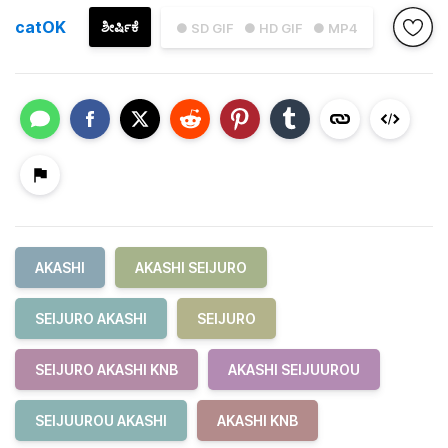
catOK
ಶೀರ್ಷಿಕೆ
● SD GIF
● HD GIF
● MP4
AKASHI
AKASHI SEIJURO
SEIJURO AKASHI
SEIJURO
SEIJURO AKASHI KNB
AKASHI SEIJUUROU
SEIJUUROU AKASHI
AKASHI KNB