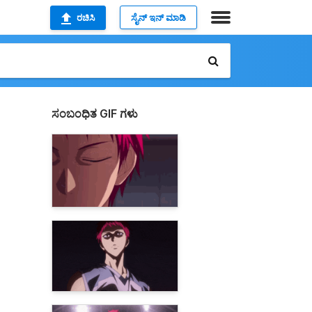
ರಚಿಸಿ
ಸೈನ್ ಇನ್ ಮಾಡಿ
ಸಂಬಂಧಿತ GIF ಗಳು