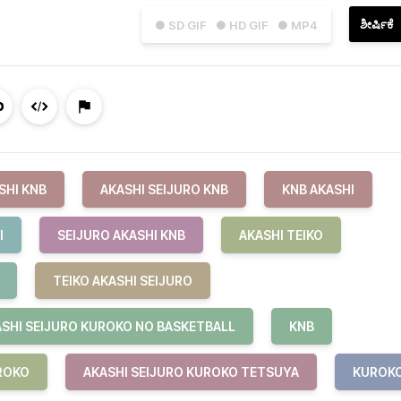
ಶೀರ್ಷಿಕೆ
● SD GIF
● HD GIF
● MP4
SHI KNB
AKASHI SEIJURO KNB
KNB AKASHI
I
SEIJURO AKASHI KNB
AKASHI TEIKO
TEIKO AKASHI SEIJURO
SHI SEIJURO KUROKO NO BASKETBALL
KNB
ROKO
AKASHI SEIJURO KUROKO TETSUYA
KUROK