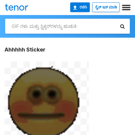
ರಚಿಸಿ
ಸೈನ್ ಇನ್ ಮಾಡಿ
Ahhhhh Sticker