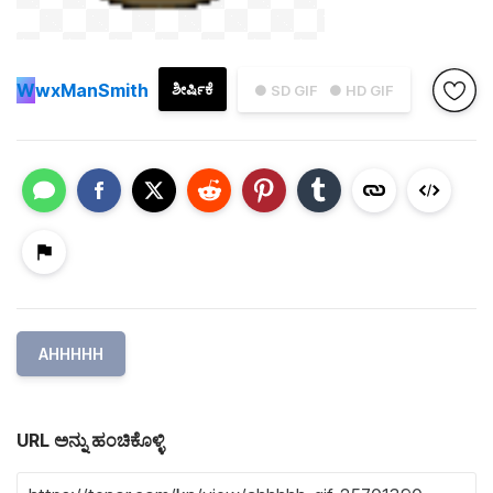
W
wxManSmith
ಶೀರ್ಷಿಕೆ
● SD GIF
● HD GIF
AHHHHH
URL ಅನ್ನು ಹಂಚಿಕೊಳ್ಳಿ