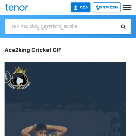
ರಚಿಸಿ
ಸೈನ್ ಇನ್ ಮಾಡಿ
Ace2king Cricket GIF