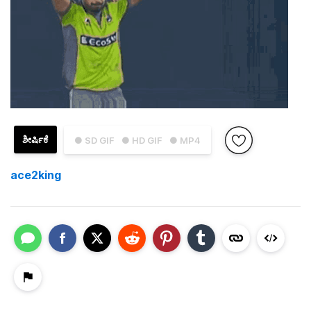
ಶೀರ್ಷಿಕೆ
● SD GIF
● HD GIF
● MP4
ace2king