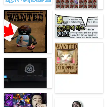
ನಿಮ್ಮ ಸ್ವಂತ GIF ಗಳನ್ನು ಅಪ್‌ಲೋಡ್ ಮಾಡಿ