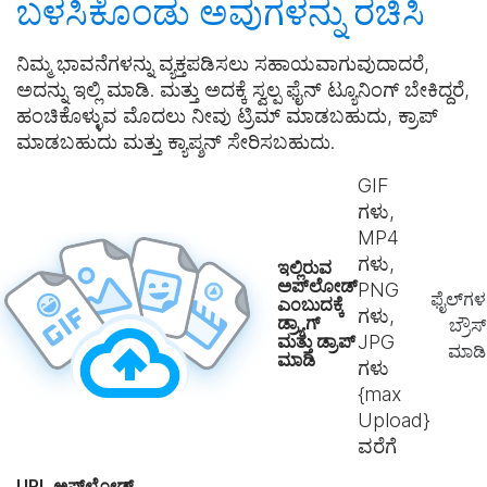
ಬಳಸಿಕೊಂಡು ಅವುಗಳನ್ನು
ರಚಿಸಿ
ನಿಮ್ಮ ಭಾವನೆಗಳನ್ನು ವ್ಯಕ್ತಪಡಿಸಲು ಸಹಾಯವಾಗುವುದಾದರೆ,
ಅದನ್ನು ಇಲ್ಲಿ ಮಾಡಿ. ಮತ್ತು ಅದಕ್ಕೆ ಸ್ವಲ್ಪ ಫೈನ್ ಟ್ಯೂನಿಂಗ್ ಬೇಕಿದ್ದರೆ,
ಹಂಚಿಕೊಳ್ಳುವ ಮೊದಲು ನೀವು ಟ್ರಿಮ್ ಮಾಡಬಹುದು, ಕ್ರಾಪ್
ಮಾಡಬಹುದು ಮತ್ತು ಕ್ಯಾಪ್ಶನ್ ಸೇರಿಸಬಹುದು.
GIF
ಗಳು,
MP4
ಗಳು,
ಇಲ್ಲಿರುವ
ಅಪ್‌ಲೋಡ್
PNG
ಫೈಲ್‌ಗಳನ
ಎಂಬುದಕ್ಕೆ
ಗಳು,
ಡ್ರ್ಯಾಗ್
ಬ್ರೌಸ್
ಮತ್ತು ಡ್ರಾಪ್
JPG
ಮಾಡಿ
ಮಾಡಿ
ಗಳು
{max
Upload}
ವರೆಗೆ
URL ಅಪ್‌ಲೋಡ್