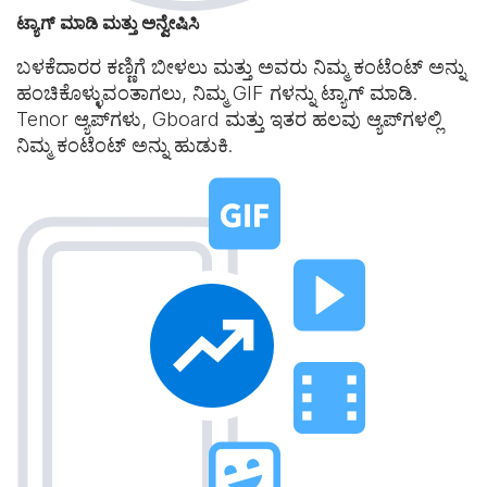
ಟ್ಯಾಗ್ ಮಾಡಿ ಮತ್ತು ಅನ್ವೇಷಿಸಿ
ಬಳಕೆದಾರರ ಕಣ್ಣಿಗೆ ಬೀಳಲು ಮತ್ತು ಅವರು ನಿಮ್ಮ ಕಂಟೆಂಟ್ ಅನ್ನು
ಹಂಚಿಕೊಳ್ಳುವಂತಾಗಲು, ನಿಮ್ಮ GIF ಗಳನ್ನು ಟ್ಯಾಗ್ ಮಾಡಿ.
Tenor ಆ್ಯಪ್‌ಗಳು, Gboard ಮತ್ತು ಇತರ ಹಲವು ಆ್ಯಪ್‌ಗಳಲ್ಲಿ
ನಿಮ್ಮ ಕಂಟೆಂಟ್ ಅನ್ನು ಹುಡುಕಿ.