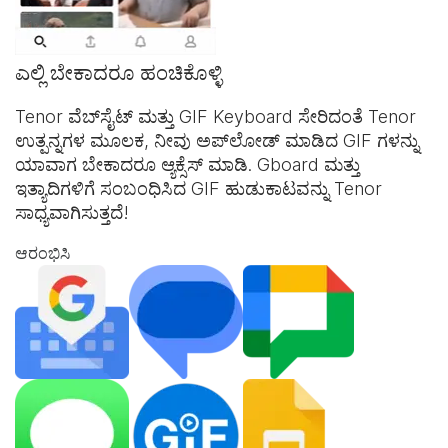
ಎಲ್ಲಿ ಬೇಕಾದರೂ ಹಂಚಿಕೊಳ್ಳಿ
Tenor ವೆಬ್‌ಸೈಟ್ ಮತ್ತು
GIF Keyboard
ಸೇರಿದಂತೆ Tenor
ಉತ್ಪನ್ನಗಳ ಮೂಲಕ, ನೀವು ಅಪ್‌ಲೋಡ್ ಮಾಡಿದ GIF ಗಳನ್ನು
ಯಾವಾಗ ಬೇಕಾದರೂ ಆ್ಯಕ್ಸೆಸ್ ಮಾಡಿ. Gboard ಮತ್ತು
ಇತ್ಯಾದಿಗಳಿಗೆ ಸಂಬಂಧಿಸಿದ GIF ಹುಡುಕಾಟವನ್ನು Tenor
ಸಾಧ್ಯವಾಗಿಸುತ್ತದೆ!
ಆರಂಭಿಸಿ