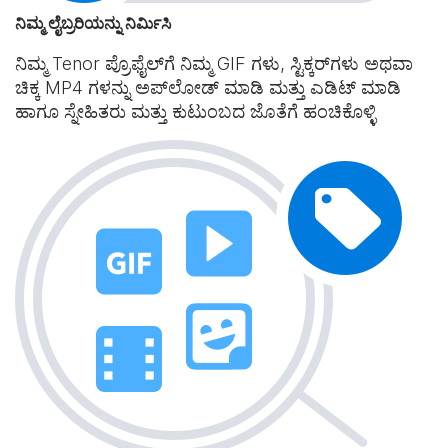
ನಿಮ್ಮ ಲೈಬ್ರರಿಯನ್ನು ನಿರ್ಮಿಸಿ
ನಿಮ್ಮ Tenor ಪ್ರೊಫೈಲ್‌ಗೆ ನಿಮ್ಮ GIF ಗಳು, ಸ್ಟಿಕ್ಕರ್‌ಗಳು ಅಥವಾ
ಚಿಕ್ಕ MP4 ಗಳನ್ನು ಅಪ್‌ಲೋಡ್ ಮಾಡಿ ಮತ್ತು ಎಡಿಟ್ ಮಾಡಿ
ಹಾಗೂ ಸ್ನೇಹಿತರು ಮತ್ತು ಕುಟುಂಬದ ಜೊತೆಗೆ ಹಂಚಿಕೊಳ್ಳಿ