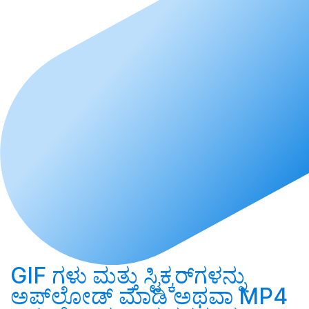
GIF ಗಳು ಮತ್ತು ಸ್ಟಿಕ್ಕರ್‌ಗಳನ್ನು
ಅಪ್‌ಲೋಡ್ ಮಾಡಿ
ಅಥವಾ MP4