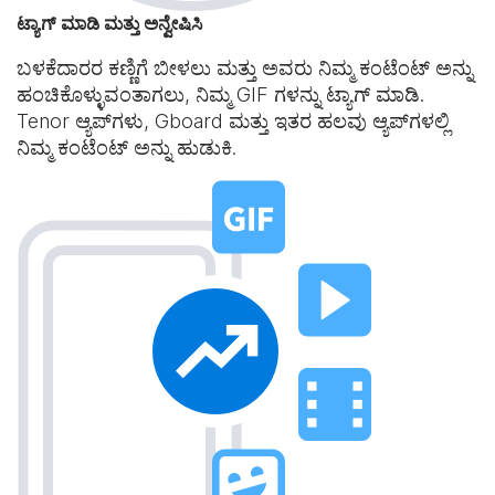
ಟ್ಯಾಗ್ ಮಾಡಿ ಮತ್ತು ಅನ್ವೇಷಿಸಿ
ಬಳಕೆದಾರರ ಕಣ್ಣಿಗೆ ಬೀಳಲು ಮತ್ತು ಅವರು ನಿಮ್ಮ ಕಂಟೆಂಟ್ ಅನ್ನು
ಹಂಚಿಕೊಳ್ಳುವಂತಾಗಲು, ನಿಮ್ಮ GIF ಗಳನ್ನು ಟ್ಯಾಗ್ ಮಾಡಿ.
Tenor ಆ್ಯಪ್‌ಗಳು, Gboard ಮತ್ತು ಇತರ ಹಲವು ಆ್ಯಪ್‌ಗಳಲ್ಲಿ
ನಿಮ್ಮ ಕಂಟೆಂಟ್ ಅನ್ನು ಹುಡುಕಿ.