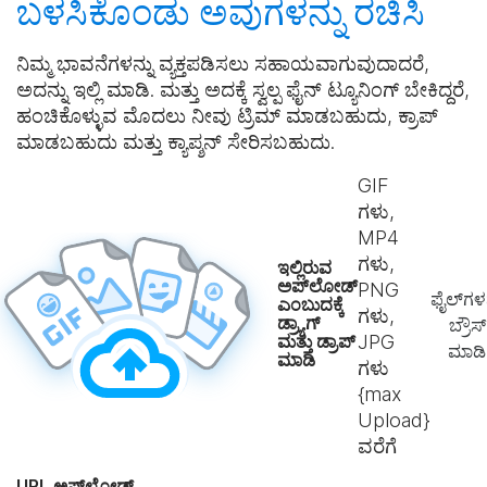
ಬಳಸಿಕೊಂಡು ಅವುಗಳನ್ನು
ರಚಿಸಿ
ನಿಮ್ಮ ಭಾವನೆಗಳನ್ನು ವ್ಯಕ್ತಪಡಿಸಲು ಸಹಾಯವಾಗುವುದಾದರೆ,
ಅದನ್ನು ಇಲ್ಲಿ ಮಾಡಿ. ಮತ್ತು ಅದಕ್ಕೆ ಸ್ವಲ್ಪ ಫೈನ್ ಟ್ಯೂನಿಂಗ್ ಬೇಕಿದ್ದರೆ,
ಹಂಚಿಕೊಳ್ಳುವ ಮೊದಲು ನೀವು ಟ್ರಿಮ್ ಮಾಡಬಹುದು, ಕ್ರಾಪ್
ಮಾಡಬಹುದು ಮತ್ತು ಕ್ಯಾಪ್ಶನ್ ಸೇರಿಸಬಹುದು.
GIF
ಗಳು,
MP4
ಗಳು,
ಇಲ್ಲಿರುವ
ಅಪ್‌ಲೋಡ್
PNG
ಫೈಲ್‌ಗಳನ
ಎಂಬುದಕ್ಕೆ
ಗಳು,
ಡ್ರ್ಯಾಗ್
ಬ್ರೌಸ್
ಮತ್ತು ಡ್ರಾಪ್
JPG
ಮಾಡಿ
ಮಾಡಿ
ಗಳು
{max
Upload}
ವರೆಗೆ
URL ಅಪ್‌ಲೋಡ್