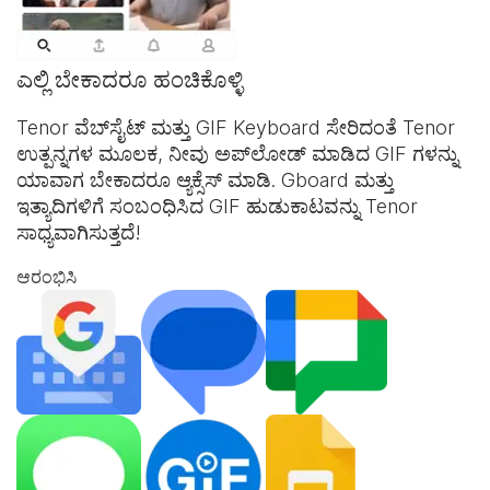
ಎಲ್ಲಿ ಬೇಕಾದರೂ ಹಂಚಿಕೊಳ್ಳಿ
Tenor ವೆಬ್‌ಸೈಟ್ ಮತ್ತು
GIF Keyboard
ಸೇರಿದಂತೆ Tenor
ಉತ್ಪನ್ನಗಳ ಮೂಲಕ, ನೀವು ಅಪ್‌ಲೋಡ್ ಮಾಡಿದ GIF ಗಳನ್ನು
ಯಾವಾಗ ಬೇಕಾದರೂ ಆ್ಯಕ್ಸೆಸ್ ಮಾಡಿ. Gboard ಮತ್ತು
ಇತ್ಯಾದಿಗಳಿಗೆ ಸಂಬಂಧಿಸಿದ GIF ಹುಡುಕಾಟವನ್ನು Tenor
ಸಾಧ್ಯವಾಗಿಸುತ್ತದೆ!
ಆರಂಭಿಸಿ