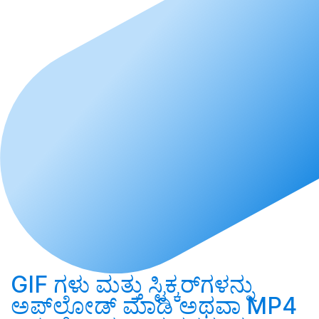
GIF ಗಳು ಮತ್ತು ಸ್ಟಿಕ್ಕರ್‌ಗಳನ್ನು
ಅಪ್‌ಲೋಡ್ ಮಾಡಿ
ಅಥವಾ MP4