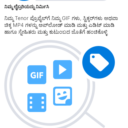
ನಿಮ್ಮ ಲೈಬ್ರರಿಯನ್ನು ನಿರ್ಮಿಸಿ
ನಿಮ್ಮ Tenor ಪ್ರೊಫೈಲ್‌ಗೆ ನಿಮ್ಮ GIF ಗಳು, ಸ್ಟಿಕ್ಕರ್‌ಗಳು ಅಥವಾ
ಚಿಕ್ಕ MP4 ಗಳನ್ನು ಅಪ್‌ಲೋಡ್ ಮಾಡಿ ಮತ್ತು ಎಡಿಟ್ ಮಾಡಿ
ಹಾಗೂ ಸ್ನೇಹಿತರು ಮತ್ತು ಕುಟುಂಬದ ಜೊತೆಗೆ ಹಂಚಿಕೊಳ್ಳಿ