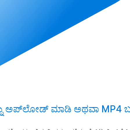
ನು
ಅಪ್‌ಲೋಡ್ ಮಾಡಿ
ಅಥವಾ MP4 ಬಳ