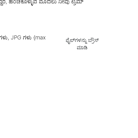
ಿದ್ದರೆ, ಹಂಚಿಕೊಳ್ಳುವ ಮೊದಲು ನೀವು ಟ್ರಿಮ್
ಗಳು, JPG ಗಳು {max
ಫೈಲ್‌ಗಳನ್ನು ಬ್ರೌಸ್
ಮಾಡಿ