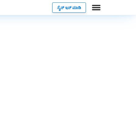
ಸೈನ್ ಇನ್ ಮಾಡಿ