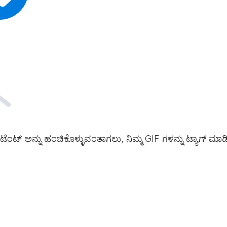
ಟೆಂಟ್ ಅನ್ನು ಹಂಚಿಕೊಳ್ಳುವಂತಾಗಲು, ನಿಮ್ಮ GIF ಗಳನ್ನು ಟ್ಯಾಗ್ ಮಾ