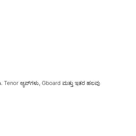
ಡಿ. Tenor ಆ್ಯಪ್‌ಗಳು, Gboard ಮತ್ತು ಇತರ ಹಲವು