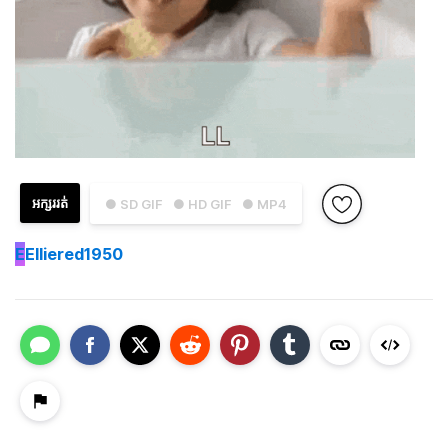
អក្សររត់
● SD GIF
● HD GIF
● MP4
E
Elliered1950