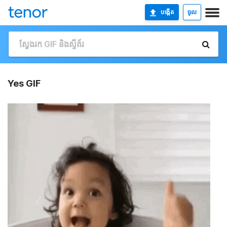
បង្កើត
ចូល
Yes GIF