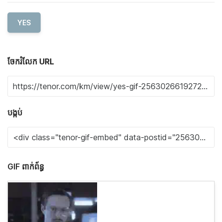
YES
ចែករំលែក URL
បង្កប់
GIF ពាក់ព័ន្ធ