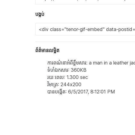
បង្កប់
ព័ត៌មានលម្អិត
ការពណ៌នាអំពីខ្លឹមសារ: a man in a leather
ទំហំ​ឯកសារ: 360KB
រយៈពេល: 1.300 sec
វិមាត្រ: 244x200
បាន​បង្កើត: 6/5/2017, 8:12:01 PM