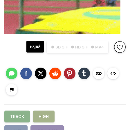
អក្សររត់
● SD GIF
● HD GIF
● MP4
TRACK
HIGH