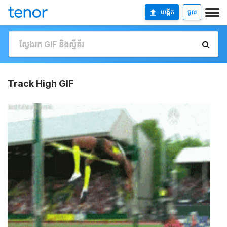
បង្កើត
ចូល
Track High GIF