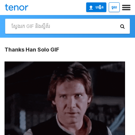
បង្កើត
ចូល
Thanks Han Solo GIF