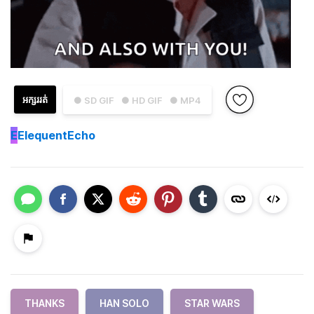
អក្សររត់
● SD GIF
● HD GIF
● MP4
E
ElequentEcho
THANKS
HAN SOLO
STAR WARS