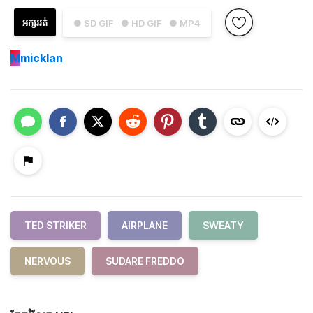
អក្សររត់
● SD GIF
● HD GIF
● MP4
M
micklan
TED STRIKER
AIRPLANE
SWEATY
NERVOUS
SUDARE FREDDO