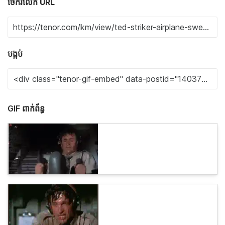
ចែករំលែក URL
បង្កប់
GIF ពាក់ព័ន្ធ