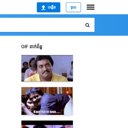
បង្កើត
ចូល
GIF ពាក់ព័ន្ធ