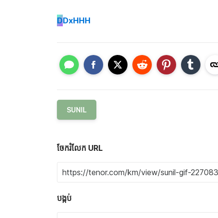
D
DxHHH
SUNIL
ចែករំលែក URL
បង្កប់