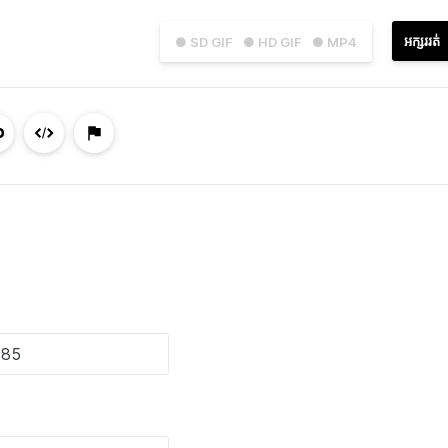
អក្សររត់
● SD GIF
● HD GIF
● MP4