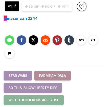
អក្សររត់
● SD GIF
● HD GIF
● MP4
M
masoncarr2244
STAR WARS
PADME AMIDALA
SO THIS IS HOW LIBERTY DIES
WITH THUNDEROUS APPLAUSE