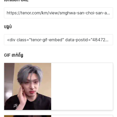
បង្កប់
GIF ពាក់ព័ន្ធ